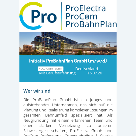
Initiativ ProBahnPlan GmbH (m/w/d)
Deutschland
VOLL- ODER TEILZEIT
Mit Berufserfahrung
15.07.26
Wer wir sind
Die ProBahnPlan GmbH ist ein junges und
aufstrebendes Unternehmen, das sich auf die
Planung und Realisierung komplexer Lösungen im
gesamten Bahnumfeld spezialisiert hat. Als
Neugründung mit einem erfahrenen Team und
einer starken Vernetzung zu unseren
Schwestergesellschaften, ProElectra GmbH und
ProCom Professional Communication & Service